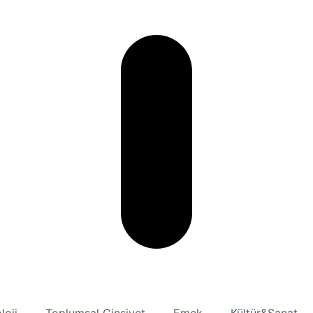
loji
Toplumsal Cinsiyet
Emek
Kültür&Sanat