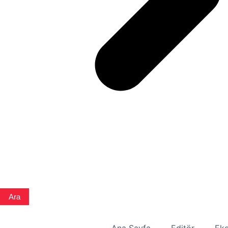
Ara
Ana Sayfa
Editör
Eko