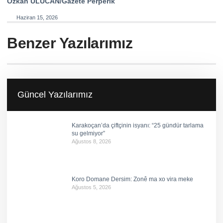
Özkan ULUCAN/Gazete Perperik
Haziran 15, 2026
Benzer Yazılarımız
Güncel Yazılarımız
Karakoçan’da çiftçinin isyanı: “25 gündür tarlama
su gelmiyor”
Ağustos 8, 2026
Koro Domane Dersim: Zonê ma xo vira meke
Ağustos 5, 2026