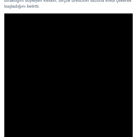
bıraktığını söyleyen Keskin, birçok üreticinin sezona kredi çekerek
başladığını belirtti.