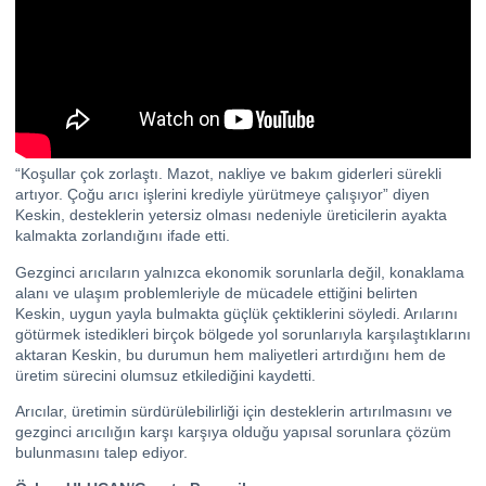
“Koşullar çok zorlaştı. Mazot, nakliye ve bakım giderleri sürekli
artıyor. Çoğu arıcı işlerini krediyle yürütmeye çalışıyor” diyen
Keskin, desteklerin yetersiz olması nedeniyle üreticilerin ayakta
kalmakta zorlandığını ifade etti.
Gezginci arıcıların yalnızca ekonomik sorunlarla değil, konaklama
alanı ve ulaşım problemleriyle de mücadele ettiğini belirten
Keskin, uygun yayla bulmakta güçlük çektiklerini söyledi. Arılarını
götürmek istedikleri birçok bölgede yol sorunlarıyla karşılaştıklarını
aktaran Keskin, bu durumun hem maliyetleri artırdığını hem de
üretim sürecini olumsuz etkilediğini kaydetti.
Arıcılar, üretimin sürdürülebilirliği için desteklerin artırılmasını ve
gezginci arıcılığın karşı karşıya olduğu yapısal sorunlara çözüm
bulunmasını talep ediyor.