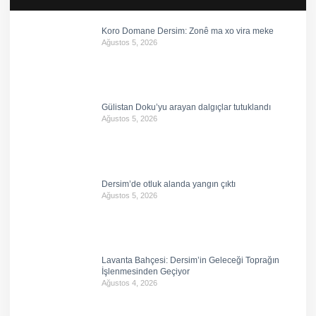
Koro Domane Dersim: Zonê ma xo vira meke
Ağustos 5, 2026
Gülistan Doku’yu arayan dalgıçlar tutuklandı
Ağustos 5, 2026
Dersim’de otluk alanda yangın çıktı
Ağustos 5, 2026
Lavanta Bahçesi: Dersim’in Geleceği Toprağın
İşlenmesinden Geçiyor
Ağustos 4, 2026