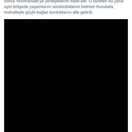
sonra Yenimahalle’ye yerleştiklerini ifade etti. O tarihten bu yana
aynı bölgede yaşamlarını sürdürdüklerini belirten Kurukafa,
mahalleyle güçlü bağlar kurduklarını dile getirdi.