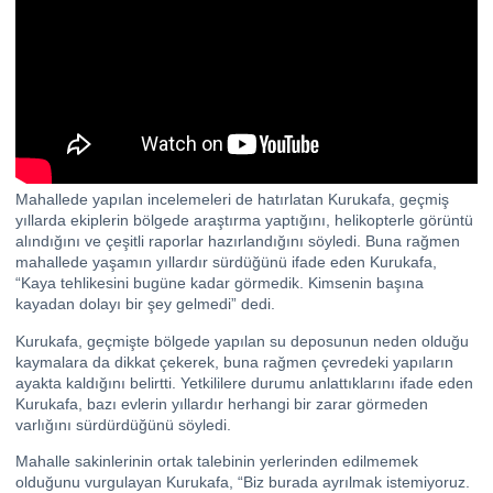
Mahallede yapılan incelemeleri de hatırlatan Kurukafa, geçmiş
yıllarda ekiplerin bölgede araştırma yaptığını, helikopterle görüntü
alındığını ve çeşitli raporlar hazırlandığını söyledi. Buna rağmen
mahallede yaşamın yıllardır sürdüğünü ifade eden Kurukafa,
“Kaya tehlikesini bugüne kadar görmedik. Kimsenin başına
kayadan dolayı bir şey gelmedi” dedi.
Kurukafa, geçmişte bölgede yapılan su deposunun neden olduğu
kaymalara da dikkat çekerek, buna rağmen çevredeki yapıların
ayakta kaldığını belirtti. Yetkililere durumu anlattıklarını ifade eden
Kurukafa, bazı evlerin yıllardır herhangi bir zarar görmeden
varlığını sürdürdüğünü söyledi.
Mahalle sakinlerinin ortak talebinin yerlerinden edilmemek
olduğunu vurgulayan Kurukafa, “Biz burada ayrılmak istemiyoruz.