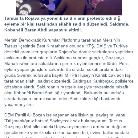
Tarsus’ta Rojava’ya yönelik saldırıların protesto edildiği
eyleme bir kişi tarafından silahlı saldırı düzenledi. Saldırıda,
Kobanêli Baran Abdi yaşamını yitirdi.
Mersin Demokratik Kurumlar Platformu tarafından Mersin’in
Tarsus ilçesinde Best Kıraathene önünde HTŞ, DAİŞ ve Türkiye
destekli pramiliter grupların Rojava’ya dönük saldırılarını yaptıkları
açıklama ile protesto etti. Açıklama sonrası gençler, Gazipaşa
Mahallesi’nin ara sokaklarına girerek eylemlerini sürdürdü. Polis
eylem yapan gençlere saldırdı. Bu sırada, sokak aralarındaki
gruba Siverek nüfusuna kayıtlı MHP’li Hüseyin Kanlıbıçak adlı kişi
tarafından silahlı saldırı düzenledi. Saldırgan Kanlıbıçak, polislerce
gözaltına alındı. Saldırganın rastgele ateşiyle teyzesinde misafir
olan Kobanêli Baran Abdi ağır yaralandı. Balkonda bulunduğu
sırada başına mermi isabet eden Abdi kaldırıldığı hastanede
yaşamını yitirdi.
DEM Partili Ali Bozan ise yaşananlara ilişkin şu paylaşımı yaptı:
“Düşmanlığınız batsın! Söyleyecek söz bulamıyorum. Tarsus
Gazipaşa Mahallesindeki Rojava eylemimizin ardından dağılan
gençlerimize yönelik silah sıkan caninin biri, evinin balkonundaki