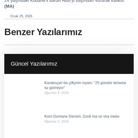
24 yaşındaki Kobanê’li Baran Abdi’yi başından vurarak katletti.
(MA)
Ocak 25, 2026
Benzer Yazılarımız
Güncel Yazılarımız
Karakoçan’da çiftçinin isyanı: “25 gündür tarlama
su gelmiyor”
Ağustos 8, 2026
Koro Domane Dersim: Zonê ma xo vira meke
Ağustos 5, 2026