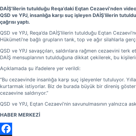
DAİŞ’lilerin tutulduğu Reqa’daki Eqtan Cezaevi’nden video 
QSD ve YPJ, insanlığa karşı suç işleyen DAİŞ’lilerin tutu
çağrısı yaptı.
QSD ve YPJ, Reqa’da DAİŞ’lilerin tutulduğu Eqtan Cezaevi’n
Hükümeti’ne bağlı grupların tank, top ve ağır silahlarla gerçek
QSD ve YPJ savaşçıları, saldırılara rağmen cezaevini terk etm
DAİŞ mensuplarının tutulduğuna dikkat çekilerek, bu kişiler
Açıklamada şu ifadelere yer verildi:
“Bu cezaevinde insanlığa karşı suç işleyenler tutuluyor. Yılla
kurtarmak istiyorlar. Biz de burada büyük bir direniş gösteri
cezaevine saldırıyor.”
QSD ve YPJ, Eqtan Cezaevi’nin savunulmasının yalnızca asker
HABER MERKEZİ