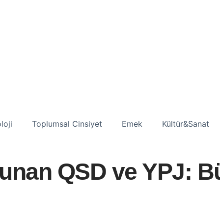
loji
Toplumsal Cinsiyet
Emek
Kültür&Sanat
vunan QSD ve YPJ: Bü