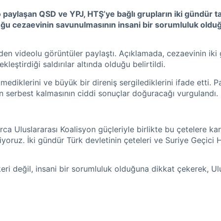
paylaşan QSD ve YPJ, HTŞ’ye bağlı grupların iki gündür tank
lduğu cezaevinin savunulmasının insani bir sorumluluk old
den videolu görüntüler paylaştı. Açıklamada, cezaevinin iki
leştirdiği saldırılar altında olduğu belirtildi.
ediklerini ve büyük bir direniş sergilediklerini ifade etti. 
in serbest kalmasının ciddi sonuçlar doğuracağı vurgulandı.
rca Uluslararası Koalisyon güçleriyle birlikte bu çetelere kar
yoruz. İki gündür Türk devletinin çeteleri ve Suriye Geçici H
i değil, insani bir sorumluluk olduğuna dikkat çekerek, Ulu