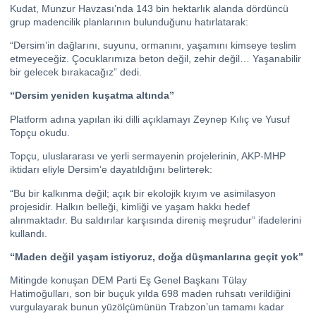
Kudat, Munzur Havzası’nda 143 bin hektarlık alanda dördüncü
grup madencilik planlarının bulunduğunu hatırlatarak:
“Dersim’in dağlarını, suyunu, ormanını, yaşamını kimseye teslim
etmeyeceğiz. Çocuklarımıza beton değil, zehir değil… Yaşanabilir
bir gelecek bırakacağız” dedi.
“Dersim yeniden kuşatma altında”
Platform adına yapılan iki dilli açıklamayı Zeynep Kılıç ve Yusuf
Topçu okudu.
Topçu, uluslararası ve yerli sermayenin projelerinin, AKP-MHP
iktidarı eliyle Dersim’e dayatıldığını belirterek:
“Bu bir kalkınma değil; açık bir ekolojik kıyım ve asimilasyon
projesidir. Halkın belleği, kimliği ve yaşam hakkı hedef
alınmaktadır. Bu saldırılar karşısında direniş meşrudur” ifadelerini
kullandı.
“Maden değil yaşam istiyoruz, doğa düşmanlarına geçit yok”
Mitingde konuşan DEM Parti Eş Genel Başkanı Tülay
Hatimoğulları, son bir buçuk yılda 698 maden ruhsatı verildiğini
vurgulayarak bunun yüzölçümünün Trabzon’un tamamı kadar