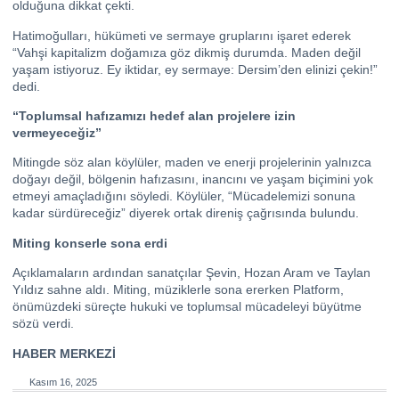
olduğuna dikkat çekti.
Hatimoğulları, hükümeti ve sermaye gruplarını işaret ederek
“Vahşi kapitalizm doğamıza göz dikmiş durumda. Maden değil
yaşam istiyoruz. Ey iktidar, ey sermaye: Dersim’den elinizi çekin!”
dedi.
“Toplumsal hafızamızı hedef alan projelere izin
vermeyeceğiz”
Mitingde söz alan köylüler, maden ve enerji projelerinin yalnızca
doğayı değil, bölgenin hafızasını, inancını ve yaşam biçimini yok
etmeyi amaçladığını söyledi. Köylüler, “Mücadelemizi sonuna
kadar sürdüreceğiz” diyerek ortak direniş çağrısında bulundu.
Miting konserle sona erdi
Açıklamaların ardından sanatçılar Şevin, Hozan Aram ve Taylan
Yıldız sahne aldı. Miting, müziklerle sona ererken Platform,
önümüzdeki süreçte hukuki ve toplumsal mücadeleyi büyütme
sözü verdi.
HABER MERKEZİ
Kasım 16, 2025