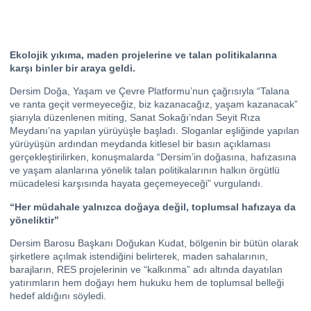
Ekolojik yıkıma, maden projelerine ve talan politikalarına
karşı binler bir araya geldi.
Dersim Doğa, Yaşam ve Çevre Platformu’nun çağrısıyla “Talana
ve ranta geçit vermeyeceğiz, biz kazanacağız, yaşam kazanacak”
şiarıyla düzenlenen miting, Sanat Sokağı’ndan Seyit Rıza
Meydanı’na yapılan yürüyüşle başladı. Sloganlar eşliğinde yapılan
yürüyüşün ardından meydanda kitlesel bir basın açıklaması
gerçekleştirilirken, konuşmalarda “Dersim’in doğasına, hafızasına
ve yaşam alanlarına yönelik talan politikalarının halkın örgütlü
mücadelesi karşısında hayata geçemeyeceği” vurgulandı.
“Her müdahale yalnızca doğaya değil, toplumsal hafızaya da
yöneliktir”
Dersim Barosu Başkanı Doğukan Kudat, bölgenin bir bütün olarak
şirketlere açılmak istendiğini belirterek, maden sahalarının,
barajların, RES projelerinin ve “kalkınma” adı altında dayatılan
yatırımların hem doğayı hem hukuku hem de toplumsal belleği
hedef aldığını söyledi.