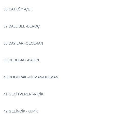
36 ÇATKÖY -ÇET.
37 DALLİBEL -BEROÇ
38 DAYİLAR -QECERAN
39 DEDEBAG -BAGİN.
40 DOGUCAK -HİLMAN/HULMAN
41 GEÇİTVEREN -RİÇİK.
42 GELİNCİK -KUPİK