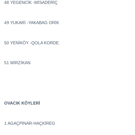
48 YEGENCİK -MİSADERİÇ
49 YUKARİ -YAKABAG ORİK
50 YENİKÖY -QOLA KORDE.
51 MİRZİKAN
OVACIK KÖYLERİ
1 AGAÇPİNAR-HAÇKİREG