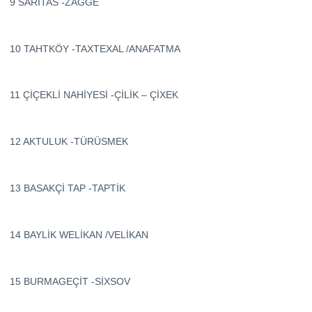
9 SARİTAS -ZAGGE
10 TAHTKÖY -TAXTEXAL /ANAFATMA
11 ÇİÇEKLİ NAHİYESİ -ÇİLİK – ÇİXEK
12 AKTULUK -TÜRÜSMEK
13 BASAKÇİ TAP -TAPTİK
14 BAYLİK WELİKAN /VELİKAN
15 BURMAGEÇİT -SİXSOV