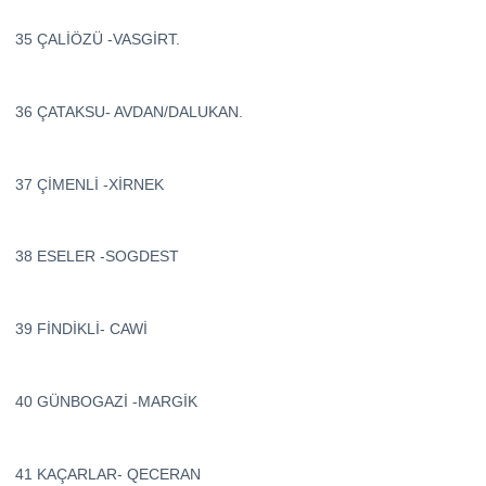
35 ÇALİÖZÜ -VASGİRT.
36 ÇATAKSU- AVDAN/DALUKAN.
37 ÇİMENLİ -XİRNEK
38 ESELER -SOGDEST
39 FİNDİKLİ- CAWİ
40 GÜNBOGAZİ -MARGİK
41 KAÇARLAR- QECERAN