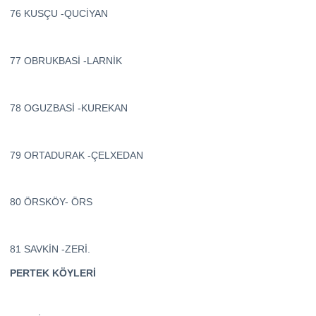
76 KUSÇU -QUCİYAN
77 OBRUKBASİ -LARNİK
78 OGUZBASİ -KUREKAN
79 ORTADURAK -ÇELXEDAN
80 ÖRSKÖY- ÖRS
81 SAVKİN -ZERİ.
PERTEK KÖYLERİ