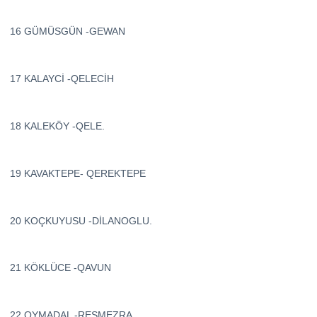
16 GÜMÜSGÜN -GEWAN
17 KALAYCİ -QELECİH
18 KALEKÖY -QELE.
19 KAVAKTEPE- QEREKTEPE
20 KOÇKUYUSU -DİLANOGLU.
21 KÖKLÜCE -QAVUN
22 OYMADAL -RESMEZRA.