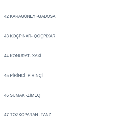
42 KARAGÜNEY -GADOSA.
43 KOÇPİNAR- QOÇPİXAR
44 KONURAT- XAXİ
45 PİRİNCİ -PİRİNÇİ
46 SUMAK -ZİMEQ
47 TOZKOPARAN -TANZ