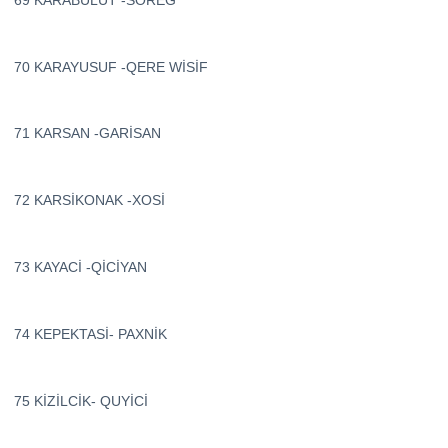
70 KARAYUSUF -QERE WİSİF
71 KARSAN -GARİSAN
72 KARSİKONAK -XOSİ
73 KAYACİ -QİCİYAN
74 KEPEKTASİ- PAXNİK
75 KİZİLCİK- QUYİCİ