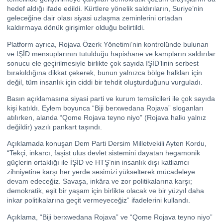
hedef aldığı ifade edildi. Kürtlere yönelik saldırıların, Suriye’nin
geleceğine dair olası siyasi uzlaşma zeminlerini ortadan
kaldırmaya dönük girişimler olduğu belirtildi.
Platform ayrıca, Rojava Özerk Yönetimi’nin kontrolünde bulunan
ve IŞİD mensuplarının tutulduğu hapishane ve kampların saldırılar
sonucu ele geçirilmesiyle birlikte çok sayıda IŞİD’linin serbest
bırakıldığına dikkat çekerek, bunun yalnızca bölge halkları için
değil, tüm insanlık için ciddi bir tehdit oluşturduğunu vurguladı.
Basın açıklamasına siyasi parti ve kurum temsilcileri ile çok sayıda
kişi katıldı. Eylem boyunca “Biji berxwedana Rojava” sloganları
atılırken, alanda “Qome Rojava teyno niyo” (Rojava halkı yalnız
değildir) yazılı pankart taşındı.
Açıklamada konuşan Dem Parti Dersim Milletvekili Ayten Kordu,
“Tekçi, inkarcı, faşist ulus devlet sistemini dayatan hegamonik
güçlerin ortaklığı ile İŞİD ve HTŞ’nin insanlık dışı katliamcı
zihniyetine karşı her yerde sesimizi yükselterek mücadeleye
devam edeceğiz. Savaşa, inkâra ve zor politikalarına karşı;
demokratik, eşit bir yaşam için birlikte olacak ve bir yüzyıl daha
inkar politikalarına geçit vermeyeceğiz” ifadelerini kullandı.
Açıklama, “Biji berxwedana Rojava” ve “Qome Rojava teyno niyo”