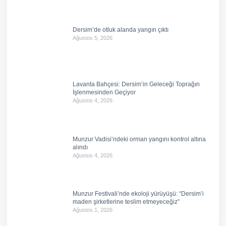
Dersim’de otluk alanda yangın çıktı
Ağustos 5, 2026
Lavanta Bahçesi: Dersim’in Geleceği Toprağın
İşlenmesinden Geçiyor
Ağustos 4, 2026
Munzur Vadisi’ndeki orman yangını kontrol altına
alındı
Ağustos 4, 2026
Munzur Festivali’nde ekoloji yürüyüşü: “Dersim’i
maden şirketlerine teslim etmeyeceğiz”
Ağustos 1, 2026