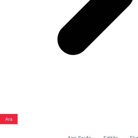
Ara
Ana Sayfa
Editör
Eko