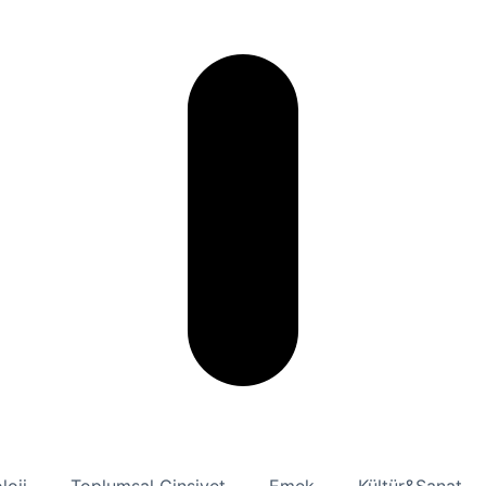
loji
Toplumsal Cinsiyet
Emek
Kültür&Sanat