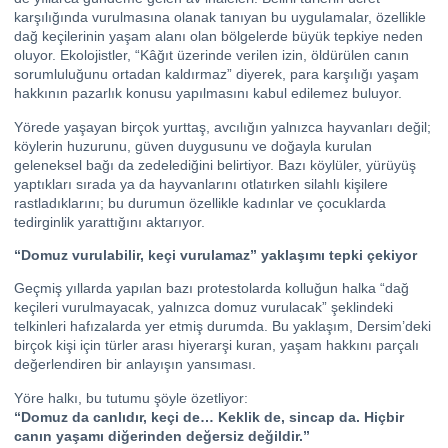
karşılığında vurulmasına olanak tanıyan bu uygulamalar, özellikle
dağ keçilerinin yaşam alanı olan bölgelerde büyük tepkiye neden
oluyor. Ekolojistler, “Kâğıt üzerinde verilen izin, öldürülen canın
sorumluluğunu ortadan kaldırmaz” diyerek, para karşılığı yaşam
hakkının pazarlık konusu yapılmasını kabul edilemez buluyor.
Yörede yaşayan birçok yurttaş, avcılığın yalnızca hayvanları değil;
köylerin huzurunu, güven duygusunu ve doğayla kurulan
geleneksel bağı da zedelediğini belirtiyor. Bazı köylüler, yürüyüş
yaptıkları sırada ya da hayvanlarını otlatırken silahlı kişilere
rastladıklarını; bu durumun özellikle kadınlar ve çocuklarda
tedirginlik yarattığını aktarıyor.
“Domuz vurulabilir, keçi vurulamaz” yaklaşımı tepki çekiyor
Geçmiş yıllarda yapılan bazı protestolarda kolluğun halka “dağ
keçileri vurulmayacak, yalnızca domuz vurulacak” şeklindeki
telkinleri hafızalarda yer etmiş durumda. Bu yaklaşım, Dersim’deki
birçok kişi için türler arası hiyerarşi kuran, yaşam hakkını parçalı
değerlendiren bir anlayışın yansıması.
Yöre halkı, bu tutumu şöyle özetliyor:
“Domuz da canlıdır, keçi de… Keklik de, sincap da. Hiçbir
canın yaşamı diğerinden değersiz değildir.”