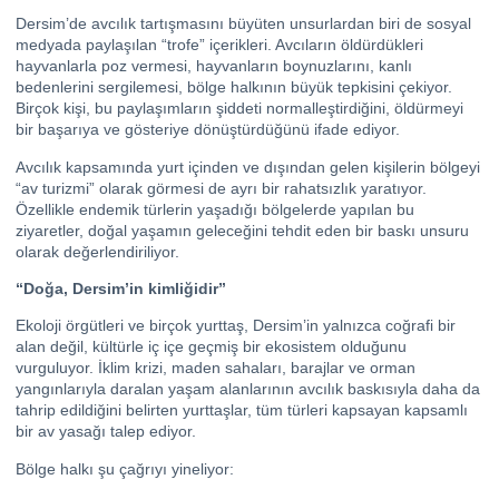
Dersim’de avcılık tartışmasını büyüten unsurlardan biri de sosyal
medyada paylaşılan “trofe” içerikleri. Avcıların öldürdükleri
hayvanlarla poz vermesi, hayvanların boynuzlarını, kanlı
bedenlerini sergilemesi, bölge halkının büyük tepkisini çekiyor.
Birçok kişi, bu paylaşımların şiddeti normalleştirdiğini, öldürmeyi
bir başarıya ve gösteriye dönüştürdüğünü ifade ediyor.
Avcılık kapsamında yurt içinden ve dışından gelen kişilerin bölgeyi
“av turizmi” olarak görmesi de ayrı bir rahatsızlık yaratıyor.
Özellikle endemik türlerin yaşadığı bölgelerde yapılan bu
ziyaretler, doğal yaşamın geleceğini tehdit eden bir baskı unsuru
olarak değerlendiriliyor.
“Doğa, Dersim’in kimliğidir”
Ekoloji örgütleri ve birçok yurttaş, Dersim’in yalnızca coğrafi bir
alan değil, kültürle iç içe geçmiş bir ekosistem olduğunu
vurguluyor. İklim krizi, maden sahaları, barajlar ve orman
yangınlarıyla daralan yaşam alanlarının avcılık baskısıyla daha da
tahrip edildiğini belirten yurttaşlar, tüm türleri kapsayan kapsamlı
bir av yasağı talep ediyor.
Bölge halkı şu çağrıyı yineliyor: