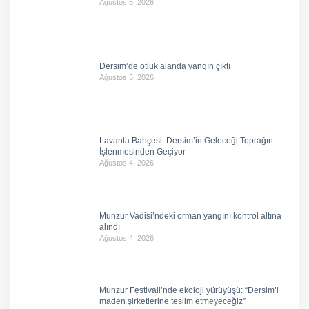
Ağustos 5, 2026
Dersim’de otluk alanda yangın çıktı
Ağustos 5, 2026
Lavanta Bahçesi: Dersim’in Geleceği Toprağın
İşlenmesinden Geçiyor
Ağustos 4, 2026
Munzur Vadisi’ndeki orman yangını kontrol altına
alındı
Ağustos 4, 2026
Munzur Festivali’nde ekoloji yürüyüşü: “Dersim’i
maden şirketlerine teslim etmeyeceğiz”