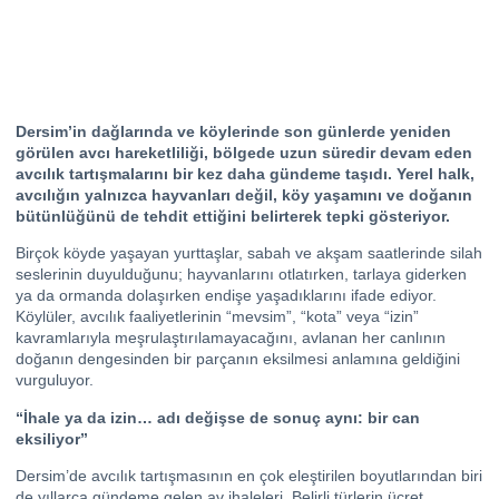
Dersim’in dağlarında ve köylerinde son günlerde yeniden
görülen avcı hareketliliği, bölgede uzun süredir devam eden
avcılık tartışmalarını bir kez daha gündeme taşıdı. Yerel halk,
avcılığın yalnızca hayvanları değil, köy yaşamını ve doğanın
bütünlüğünü de tehdit ettiğini belirterek tepki gösteriyor.
Birçok köyde yaşayan yurttaşlar, sabah ve akşam saatlerinde silah
seslerinin duyulduğunu; hayvanlarını otlatırken, tarlaya giderken
ya da ormanda dolaşırken endişe yaşadıklarını ifade ediyor.
Köylüler, avcılık faaliyetlerinin “mevsim”, “kota” veya “izin”
kavramlarıyla meşrulaştırılamayacağını, avlanan her canlının
doğanın dengesinden bir parçanın eksilmesi anlamına geldiğini
vurguluyor.
“İhale ya da izin… adı değişse de sonuç aynı: bir can
eksiliyor”
Dersim’de avcılık tartışmasının en çok eleştirilen boyutlarından biri
de yıllarca gündeme gelen av ihaleleri. Belirli türlerin ücret