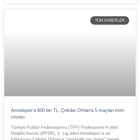
TÜM HABERLER
Amedspor’a 600 bin TL, Çekdar Orhan’a 5 maçtan men
cezası
Türkiye Futbol Federasyonu (TFF) Profesyonel Futbol
Disiplin Kurulu (PFDK), 1. Lig lideri Amedspor’a ve
futbolcusu Çekdar Orhan’a “sembolik saç örme” işareti