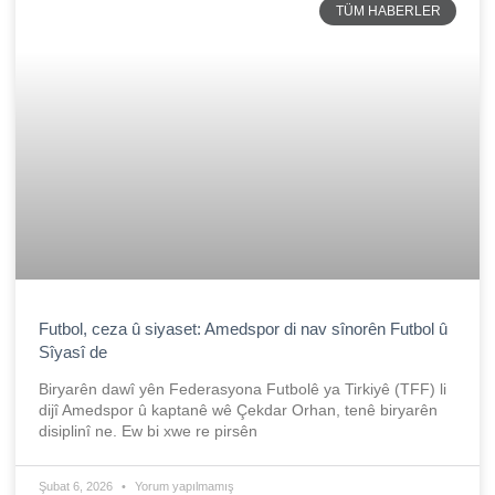
TÜM HABERLER
Futbol, ceza û siyaset: Amedspor di nav sînorên Futbol û
Sîyasî de
Biryarên dawî yên Federasyona Futbolê ya Tirkiyê (TFF) li
dijî Amedspor û kaptanê wê Çekdar Orhan, tenê biryarên
disiplinî ne. Ew bi xwe re pirsên
Şubat 6, 2026
Yorum yapılmamış