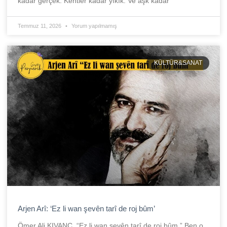
kadar gerçek. Kentler kadar yıkık. Ve aşk kadar
Temmuz 11, 2026
Yorum yapılmamış
KÜLTÜR&SANAT
Arjen Arî: ‘Ez li wan şevên tarî de roj bûm’
Ömer Ali KIVANÇ “Ez li wan şevên tarî de roj bûm.” Ben o