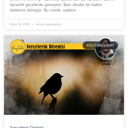
karanlık gecelerde güneştim. Bazı dizeler bir halkın
kaderine dönüşür. Bu cümle, sadece
Ekim 30, 2025
Yorum yapılmamış
KÜLTÜR&SANAT
Serçelerin Direnişi