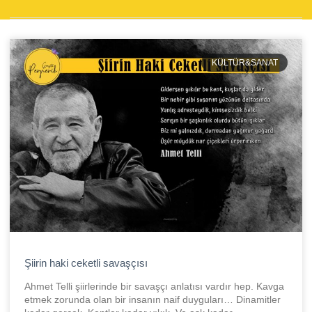
KÜLTÜR&SANAT
Şiirin haki ceketli savaşçısı
Ahmet Telli şiirlerinde bir savaşçı anlatısı vardır hep. Kavga
etmek zorunda olan bir insanın naif duyguları… Dinamitler