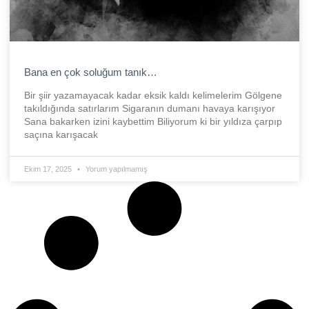
Bana en çok soluğum tanık…
Bir şiir yazamayacak kadar eksik kaldı kelimelerim Gölgene
takıldığında satırlarım Sigaranın dumanı havaya karışıyor
Sana bakarken izini kaybettim Biliyorum ki bir yıldıza çarpıp
saçına karışacak
Ekim 17, 2025
Yorum yapılmamış