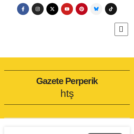
Gazete Perperik
htş