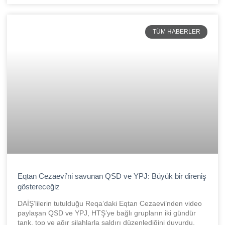
TÜM HABERLER
Eqtan Cezaevi’ni savunan QSD ve YPJ: Büyük bir direniş
göstereceğiz
DAİŞ’lilerin tutulduğu Reqa’daki Eqtan Cezaevi’nden video
paylaşan QSD ve YPJ, HTŞ’ye bağlı grupların iki gündür
tank, top ve ağır silahlarla saldırı düzenlediğini duyurdu.