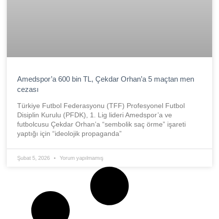
Amedspor’a 600 bin TL, Çekdar Orhan’a 5 maçtan men
cezası
Türkiye Futbol Federasyonu (TFF) Profesyonel Futbol
Disiplin Kurulu (PFDK), 1. Lig lideri Amedspor’a ve
futbolcusu Çekdar Orhan’a “sembolik saç örme” işareti
yaptığı için “ideolojik propaganda”
Şubat 5, 2026
Yorum yapılmamış