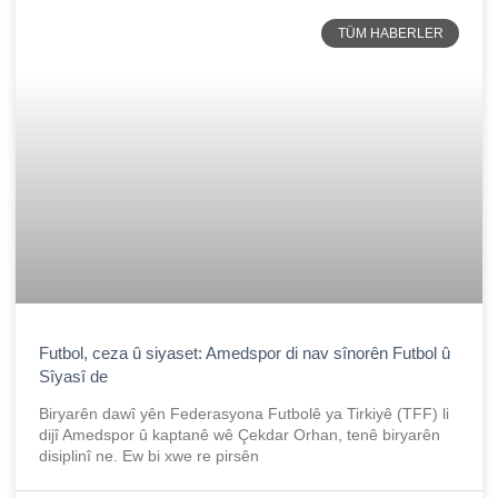
TÜM HABERLER
Futbol, ceza û siyaset: Amedspor di nav sînorên Futbol û
Sîyasî de
Biryarên dawî yên Federasyona Futbolê ya Tirkiyê (TFF) li
dijî Amedspor û kaptanê wê Çekdar Orhan, tenê biryarên
disiplinî ne. Ew bi xwe re pirsên