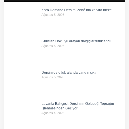
Koro Domane Dersim: Zonê ma xo vira meke
Ağustos 5, 2026
Gülistan Doku’yu arayan dalgıçlar tutuklandı
Ağustos 5, 2026
Dersim’de otluk alanda yangın çıktı
Ağustos 5, 2026
Lavanta Bahçesi: Dersim’in Geleceği Toprağın
İşlenmesinden Geçiyor
Ağustos 4, 2026