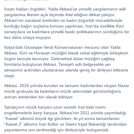
İnsan hakları örgütleri, Yalda Abbasi’ye yönelik yargılamanın adil
yargılanma ilkesini açık biçimde ihlal ettiğine dikkat çekiyor.
Abbasi’nin sanatsal üretimleri ve kadın özgürlük mücadelesiyle
kurduğu bağın suçlama konusu yapılması, İran’da özellikle Kürt
sanatçılara ve kadınlara yönelik baskı politikalarının sürdüğünü bir
kez daha ortaya koyuyor.
İtalya’daki Giuseppe Verdi Konservatuvarı mezunu olan Yalda
Abbasi, Kürt ve Horasan müziğini klasik vokal eğitimiyle birleştiren
özgün tarzıyla tanınıyor. Geleneksel dutar müziğini çağdaş
formlarla buluşturan Abbasi, Tareqeh adlı belgeselde yer
almasının ardından uluslararası alanda geniş bir dinleyici kitlesine
ulaştı.
Abbasi, 2016 yılında kurulan ve tamamı kadınlardan oluşan Nazar
müzik grubuyla da kadınların müzik alanındaki görünürlüğünü
artıran isimlerden biri olarak biliniyor.
Sanatçının müzik kariyeri uzun süredir İran’daki resmi
engellemelerle karşı karşıya. Abbasi’nin 2011 yılında yayımladığı
“Kawat” albümü büyük ilgi görürken, iki yıl sonra tamamlanan
“Kawat 2” albümü İran Kültür ve İslami İrşad Bakanlığı tarafından
yayımlanma izni verilmediği için dinleyiciyle buluşamadı.