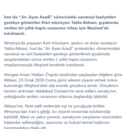
İran’da “Jin Jiyan Azadî” sürecindeki sanatsal faaliyetleri
gerekçe gösterilen Kürt müzisyen Yalda Abbasi, gıyabında
verilen bir yıllık hapis cezasının infazı için Meşhed’de
tutuklandı.
Almanya’da yaşayan Kürt müzisyen, şarkıcı ve dutar sanatçısı
Yalda Abbasi, İran’da “Jin Jiyan Azadî” protestoları dönemindeki
sanatsal ve sivil faaliyetleri gerekçe gösterilerek gıyabında
yargılandıktan sonra verilen 1 yıllık hapis cezasının
onaylanmasıyla Meşhed kentinde tutuklandı.
Hengaw İnsan Hakları Örgütü tarafından paylaşılan bilgilere göre
Abbasi, 23 Ocak 2026 Cuma günü ailesini ziyaret etmek üzere
bulunduğu Meşhed’deki aile evinde gözaltına alındı. Gözaltının
hemen ardından Vakilabad Cezaevi’ne sevk edilen sanatçının,
yokluğunda verilen cezasının infazına başlandığı bildirildi.
Abbasi’nin, Noel tatili nedeniyle eşi ve çocuğuyla birlikte
Almanya’dan İran’a gittiği, bu ziyaret sırasında tutuklandığı
belirtildi. Ailesi ve yakın çevresi, sanatçının yargılama sürecinden
haberdar edilmediğini, savunma ve hukuki temsil hakkının
tanınmadığını ifade etti.