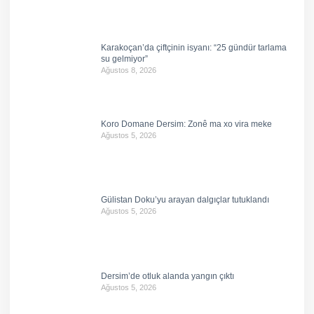
Karakoçan’da çiftçinin isyanı: “25 gündür tarlama
su gelmiyor”
Ağustos 8, 2026
Koro Domane Dersim: Zonê ma xo vira meke
Ağustos 5, 2026
Gülistan Doku’yu arayan dalgıçlar tutuklandı
Ağustos 5, 2026
Dersim’de otluk alanda yangın çıktı
Ağustos 5, 2026