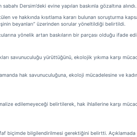
sabahı Dersim’deki evine yapılan baskınla gözaltına alındı.
tülen ve hakkında kısıtlama kararı bulunan soruşturma kaps
nin beyanları” üzerinden sorular yöneltildiği belirtildi.
arına yönelik artan baskıların bir parçası olduğu ifade edil
kları savunuculuğu yürüttüğünü, ekolojik yıkıma karşı mücade
nı zamanda hak savunuculuğuna, ekoloji mücadelesine ve kadı
alize edilemeyeceği belirtilerek, hak ihlallerine karşı mücad
af biçimde bilgilendirilmesi gerektiğini belirtti. Açıklamad