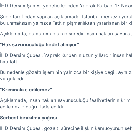
İHD Dersim Şubesi yöneticilerinden Yaprak Kurban, 17 Nisan 
Şube tarafından yapılan açıklamada, İstanbul merkezli yürü
bulunmaksızın yalnızca “etkin pişmanlıktan yararlanan bir kişi
Açıklamada, bu durumun uzun süredir insan hakları savunucul
“Hak savunuculuğu hedef alınıyor”
İHD Dersim Şubesi, Yaprak Kurban’ın uzun yıllardır insan ha
hatırlattı.
Bu nedenle gözaltı işleminin yalnızca bir kişiye değil, ay
vurgulandı.
“Kriminalize edilemez”
Açıklamada, insan hakları savunuculuğu faaliyetlerinin krimin
edilemez olduğu ifade edildi.
Serbest bırakılma çağrısı
İHD Dersim Şubesi, gözaltı sürecine ilişkin kamuoyunun şeff