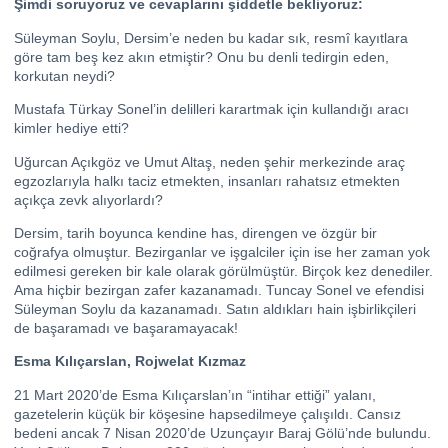
Şimdi soruyoruz ve cevaplarını şiddetle bekliyoruz:
Süleyman Soylu, Dersim’e neden bu kadar sık, resmî kayıtlara
göre tam beş kez akın etmiştir? Onu bu denli tedirgin eden,
korkutan neydi?
Mustafa Türkay Sonel’in delilleri karartmak için kullandığı aracı
kimler hediye etti?
Uğurcan Açıkgöz ve Umut Altaş, neden şehir merkezinde araç
egzozlarıyla halkı taciz etmekten, insanları rahatsız etmekten
açıkça zevk alıyorlardı?
Dersim, tarih boyunca kendine has, direngen ve özgür bir
coğrafya olmuştur. Bezirganlar ve işgalciler için ise her zaman yok
edilmesi gereken bir kale olarak görülmüştür. Birçok kez denediler.
Ama hiçbir bezirgan zafer kazanamadı. Tuncay Sonel ve efendisi
Süleyman Soylu da kazanamadı. Satın aldıkları hain işbirlikçileri
de başaramadı ve başaramayacak!
Esma Kılıçarslan, Rojwelat Kızmaz
21 Mart 2020’de Esma Kılıçarslan’ın “intihar ettiği” yalanı,
gazetelerin küçük bir köşesine hapsedilmeye çalışıldı. Cansız
bedeni ancak 7 Nisan 2020’de Uzunçayır Baraj Gölü’nde bulundu.