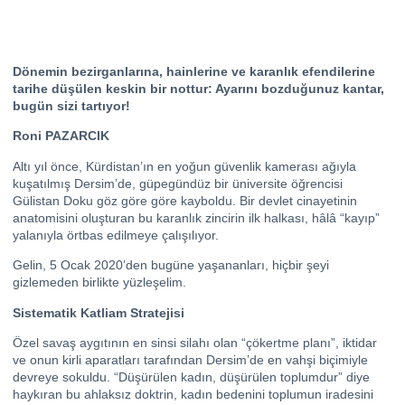
Dönemin bezirganlarına, hainlerine ve karanlık efendilerine
tarihe düşülen keskin bir nottur: Ayarını bozduğunuz kantar,
bugün sizi tartıyor!
Roni PAZARCIK
Altı yıl önce, Kürdistan’ın en yoğun güvenlik kamerası ağıyla
kuşatılmış Dersim’de, güpegündüz bir üniversite öğrencisi
Gülistan Doku göz göre göre kayboldu. Bir devlet cinayetinin
anatomisini oluşturan bu karanlık zincirin ilk halkası, hâlâ “kayıp”
yalanıyla örtbas edilmeye çalışılıyor.
Gelin, 5 Ocak 2020’den bugüne yaşananları, hiçbir şeyi
gizlemeden birlikte yüzleşelim.
Sistematik Katliam Stratejisi
Özel savaş aygıtının en sinsi silahı olan “çökertme planı”, iktidar
ve onun kirli aparatları tarafından Dersim’de en vahşi biçimiyle
devreye sokuldu. “Düşürülen kadın, düşürülen toplumdur” diye
haykıran bu ahlaksız doktrin, kadın bedenini toplumun iradesini