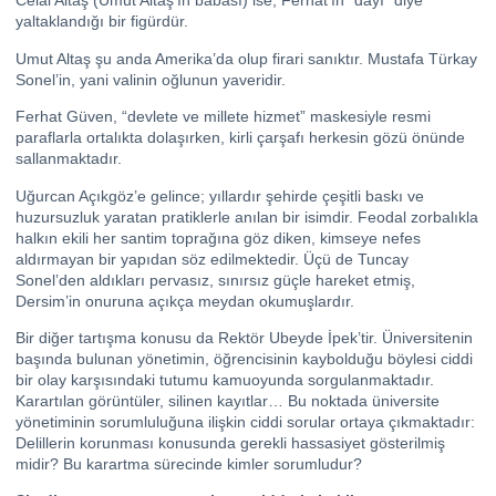
Celal Altaş (Umut Altaş’ın babası) ise, Ferhat’ın “dayı” diye
yaltaklandığı bir figürdür.
Umut Altaş şu anda Amerika’da olup firari sanıktır. Mustafa Türkay
Sonel’in, yani valinin oğlunun yaveridir.
Ferhat Güven, “devlete ve millete hizmet” maskesiyle resmi
paraflarla ortalıkta dolaşırken, kirli çarşafı herkesin gözü önünde
sallanmaktadır.
Uğurcan Açıkgöz’e gelince; yıllardır şehirde çeşitli baskı ve
huzursuzluk yaratan pratiklerle anılan bir isimdir. Feodal zorbalıkla
halkın ekili her santim toprağına göz diken, kimseye nefes
aldırmayan bir yapıdan söz edilmektedir. Üçü de Tuncay
Sonel’den aldıkları pervasız, sınırsız güçle hareket etmiş,
Dersim’in onuruna açıkça meydan okumuşlardır.
Bir diğer tartışma konusu da Rektör Ubeyde İpek’tir. Üniversitenin
başında bulunan yönetimin, öğrencisinin kaybolduğu böylesi ciddi
bir olay karşısındaki tutumu kamuoyunda sorgulanmaktadır.
Karartılan görüntüler, silinen kayıtlar… Bu noktada üniversite
yönetiminin sorumluluğuna ilişkin ciddi sorular ortaya çıkmaktadır:
Delillerin korunması konusunda gerekli hassasiyet gösterilmiş
midir? Bu karartma sürecinde kimler sorumludur?