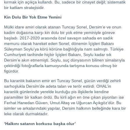
kırmak için açıkça kullandı. Bu, sadece bir cinayet değil; sistematik
bir katliam stratejisidir.
Kin Dolu Bir Yok Etme Yemini
Mülki idare amiri olarak atanan Tuncay Sonel, Dersim’e ve onun
kadim doğasına karşı kin dolu bir yok etme yeminiyle göreve
başladı. 2017-2020 arasında özel savaşın sahada en sadık
memuru olarak hareket eden Sonel, dönemin İçişleri Bakanı
Süleyman Soylu’ya körü körüne bağlılığıyla nam salmıştı. Türkiye
Cumhuriyeti tarihinde hiçbir İçişleri Bakanı, Soylu kadar sık
Dersim’e akın etmemişti. Soylu, suç dünyasının bilinen simalarıyla
çektirdiği fotoğraflarla kamuoyunda tartışma konusu olmuş bir
figürdür.
Bu karanlık bakanın emir eri Tuncay Sonel, gücün verdiği zehirli
sarhoşlukla Dersim’de adeta talan ve terör estirdi. OHAL’in
karanlık günlerinde yerelde kurduğu pis ilişkilerle kendine
paramiliter bir kalkan ördü. Bu kirli ağın en öne çıkan piyonları ise
Ferhat Hanedan Güven, Umut Altaş ve Uğurcan Açıkgöz’dür. Bu
isimler ve arkalarındaki yapılar, Dersim halkının belleğinde kara bir
leke olarak durmaktadır.
‘Halkını satanın korkusu başka olur’