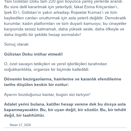
Yani Gülistan Doku tam 220 gün boyunca yanlış yerlerde arandı.
Bu süre delil karartmak için yeterliydi; fakat Esma Kılıçarslan’ı,
İpek Er’i, Gülistan’ın yakın arkadaşı Rojwelat Kızmaz’ı ve tüm
kaybedilen canları unutturmak için asla yeterli değildir. Demokratik
kurumlar, kadın platformları ve tüm duyarlı kamuoyu; bu cinayetler
karşısında sessiz kalmamalı, daha yüksek sesle, daha öfkeyle ve
daha örgütlü bir şekilde hesap sormalıdır!
Sonuç olarak:
Gülistan Doku intihar etmedi!
O, özel savaşın tetikçileri ve yerel işbirlikçileri tarafından
soğukkanlılıkla, organize bir biçimde katledildi.
Dönemin bezirganlarına, hainlerine ve karanlık efendilerine
tarihe düşülen keskin bir nottur:
Ayarını bozduğunuz kantar, bugün sizi tartıyor!
Adalet yerini bulana, katiller hesap verene dek bu dosya asla
kapanmayacaktır. Bu, bir uyarı değil, bir sözdür. Bu, bir tehdit
değil, bir taahhüttür.
Nisan 17, 2026