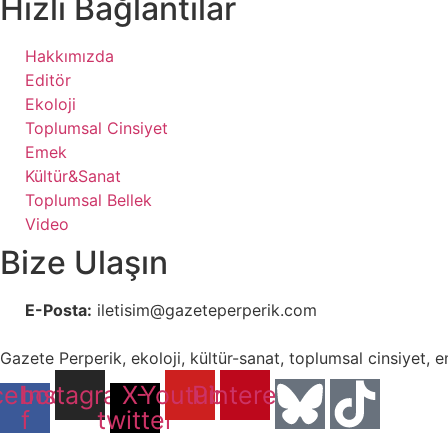
Hızlı Bağlantılar
Hakkımızda
Editör
Ekoloji
Toplumsal Cinsiyet
Emek
Kültür&Sanat
Toplumsal Bellek
Video
Bize Ulaşın
E-Posta:
iletisim@gazeteperperik.com
Gazete Perperik, ekoloji, kültür-sanat, toplumsal cinsiyet, 
cebook-
Instagram
X-
Youtube
Pinterest
f
twitter