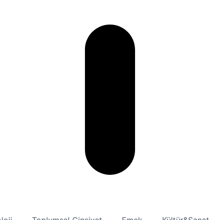
loji
Toplumsal Cinsiyet
Emek
Kültür&Sanat