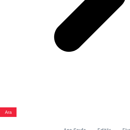
Ara
Ana Sayfa
Editör
Eko