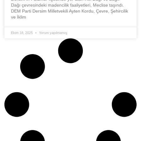
Dağı çevresindeki madencilik faaliyetleri, Meclise taşındı.
DEM Parti Dersim Milletvekili Ayten Kordu, Çevre, Şehircilik
ve İklim
Ekim 18, 2025
Yorum yapılmamış