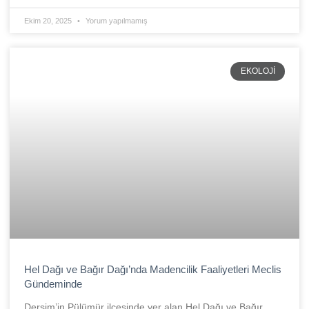
Ekim 20, 2025
Yorum yapılmamış
EKOLOJI
Hel Dağı ve Bağır Dağı’nda Madencilik Faaliyetleri Meclis
Gündeminde
Dersim’in Pülümür ilçesinde yer alan Hel Dağı ve Bağır