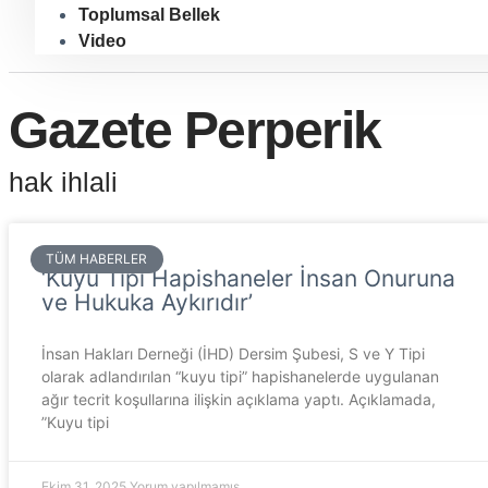
Toplumsal Bellek
Video
Gazete Perperik
hak ihlali
TÜM HABERLER
‘Kuyu Tipi Hapishaneler İnsan Onuruna
ve Hukuka Aykırıdır’
İnsan Hakları Derneği (İHD) Dersim Şubesi, S ve Y Tipi
olarak adlandırılan “kuyu tipi” hapishanelerde uygulanan
ağır tecrit koşullarına ilişkin açıklama yaptı. Açıklamada,
”Kuyu tipi
Ekim 31, 2025
Yorum yapılmamış