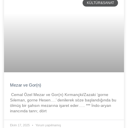
KÜLTÜR&SANAT
Mezar ve Gor(n)
Cemal Özel Mezar ve Gor(n) Kırmançki/Zazaki ‘gorne
Sıleman, gorne Hesen….’ denilerek söze başlandığında bu
ölmüş bir şahsın mezarına işaret eder….. *** İndo-aryan
inancında tanrı; dört
Ekim 17, 2025
Yorum yapılmamış