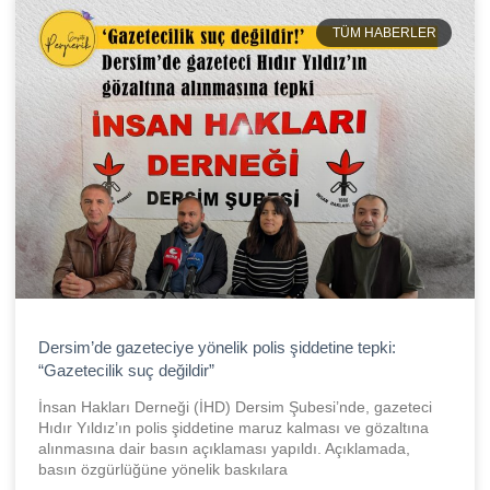
TÜM HABERLER
Dersim’de gazeteciye yönelik polis şiddetine tepki:
“Gazetecilik suç değildir”
İnsan Hakları Derneği (İHD) Dersim Şubesi’nde, gazeteci
Hıdır Yıldız’ın polis şiddetine maruz kalması ve gözaltına
alınmasına dair basın açıklaması yapıldı. Açıklamada,
basın özgürlüğüne yönelik baskılara