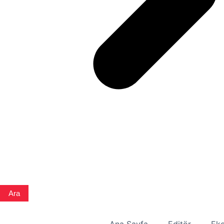
Ara
Ana Sayfa
Editör
Eko