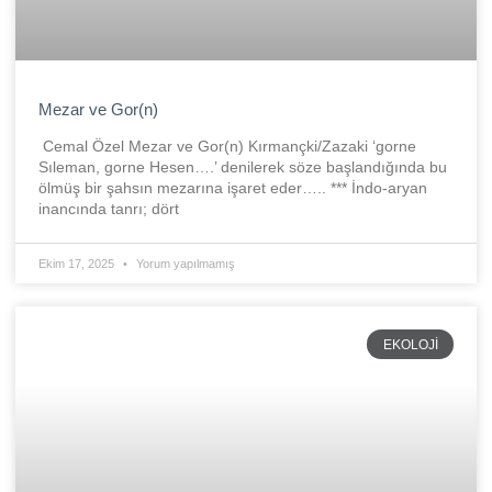
Mezar ve Gor(n)
Cemal Özel Mezar ve Gor(n) Kırmançki/Zazaki ‘gorne
Sıleman, gorne Hesen….’ denilerek söze başlandığında bu
ölmüş bir şahsın mezarına işaret eder….. *** İndo-aryan
inancında tanrı; dört
Ekim 17, 2025
Yorum yapılmamış
EKOLOJI